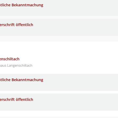
ntliche Bekanntmachung
rschrift öffentlich
enschiltach
haus Langenschiltach
ntliche Bekanntmachung
rschrift öffentlich