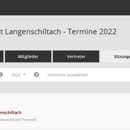
at Langenschiltach - Termine 2022
Mitglieder
Vertreter
Sitzung
2022
Gremium auswählen
enschiltach
zweckhalle Peterzell