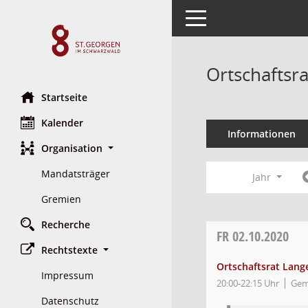
Toggle navigation
Ortschaftsr
Startseite
Kalender
Informationen
Organisation
Mandatsträger
Jahr
Gremien
Recherche
FR
02.10.2020
Rechtstexte
Ortschaftsrat Lang
Impressum
20:00-22:15 Uhr
Gem
Datenschutz