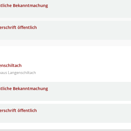
ntliche Bekanntmachung
rschrift öffentlich
enschiltach
haus Langenschiltach
ntliche Bekanntmachung
rschrift öffentlich