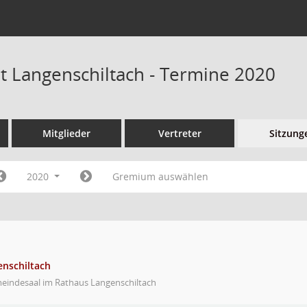
at Langenschiltach - Termine 2020
Mitglieder
Vertreter
Sitzung
2020
Gremium auswählen
enschiltach
eindesaal im Rathaus Langenschiltach