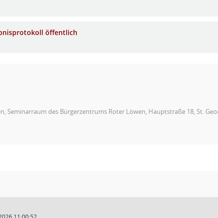
bnisprotokoll öffentlich
t
en, Seminarraum des Bürgerzentrums Roter Löwen, Hauptstraße 18, St. Geo
2026 11:00:52