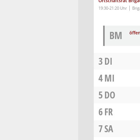
Ortschaftsrat Briga
19:30-21:20 Uhr
Bri
BM
öffe
3
DI
4
MI
5
DO
6
FR
7
SA