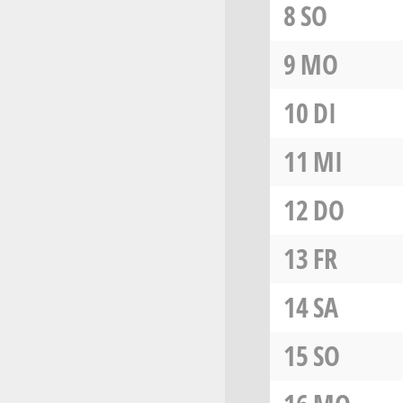
8
SO
9
MO
10
DI
11
MI
12
DO
13
FR
14
SA
15
SO