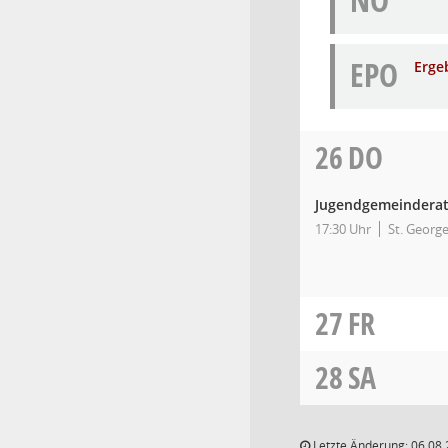
NO
EPO
Erge
26
DO
Jugendgemeindera
17:30 Uhr
St. Georg
27
FR
28
SA
Letzte Änderung: 06.08.