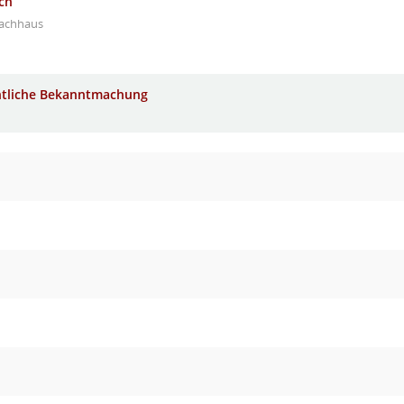
ch
gachhaus
ntliche Bekanntmachung