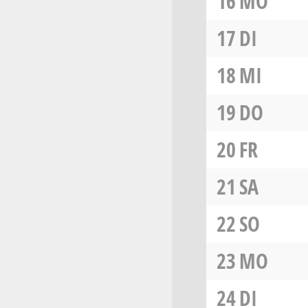
16
MO
17
DI
18
MI
19
DO
20
FR
21
SA
22
SO
23
MO
24
DI