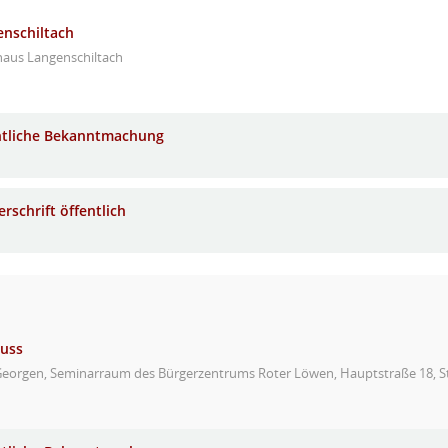
enschiltach
haus Langenschiltach
ntliche Bekanntmachung
rschrift öffentlich
huss
 Georgen, Seminarraum des Bürgerzentrums Roter Löwen, Hauptstraße 18, S