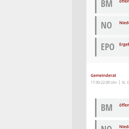
BM
öffe
NO
Niede
EPO
Erge
Gemeinderat
17:30-22:00 Uhr
St. 
BM
öffe
Niede