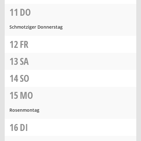
11
DO
Schmotziger Donnerstag
12
FR
13
SA
14
SO
15
MO
Rosenmontag
16
DI