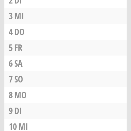
2
DI
3
MI
4
DO
5
FR
6
SA
7
SO
8
MO
9
DI
10
MI