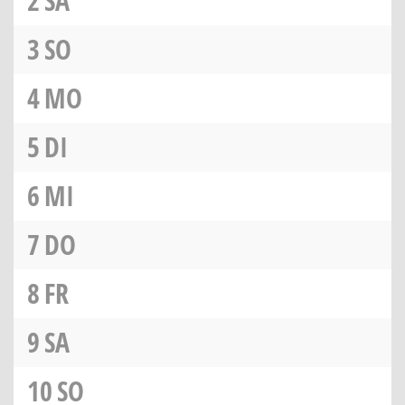
2
SA
3
SO
4
MO
5
DI
6
MI
7
DO
8
FR
9
SA
10
SO