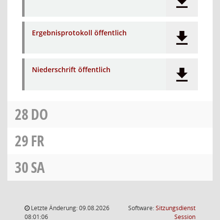
Ergebnisprotokoll öffentlich
Niederschrift öffentlich
28
DO
29
FR
30
SA
Letzte Änderung: 09.08.2026
Software:
Sitzungsdienst
(Wird in
08:01:06
Session