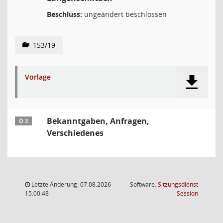
Beschluss:
ungeändert beschlossen
153/19
Vorlage
Bekanntgaben, Anfragen,
Ö 3
Verschiedenes
Letzte Änderung: 07.08.2026
Software:
Sitzungsdienst
(Wird in
15:00:48
Session