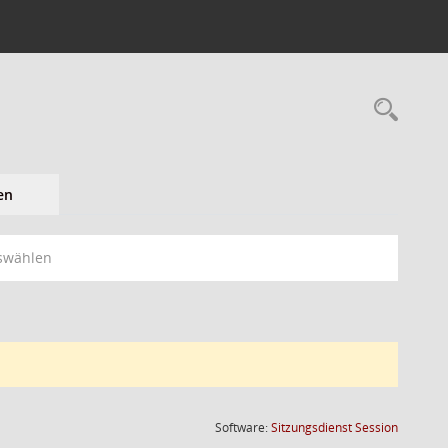
en
swählen
(Wird in
Software:
Sitzungsdienst
Session