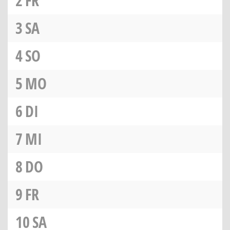
2
FR
3
SA
4
SO
5
MO
6
DI
7
MI
8
DO
9
FR
10
SA