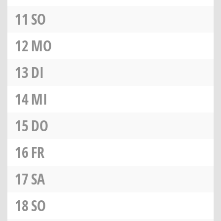
11
SO
12
MO
13
DI
14
MI
15
DO
16
FR
17
SA
18
SO