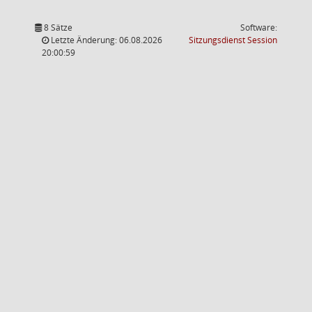
8 Sätze
Software:
(Wird in
Letzte Änderung: 06.08.2026
Sitzungsdienst
Session
20:00:59