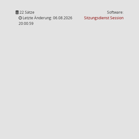
22 Sätze
Software:
(Wird in
Letzte Änderung: 06.08.2026
Sitzungsdienst
Session
20:00:59