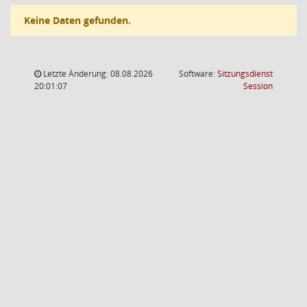
Keine Daten gefunden.
Letzte Änderung: 08.08.2026
Software:
Sitzungsdienst
(Wird in
20:01:07
Session