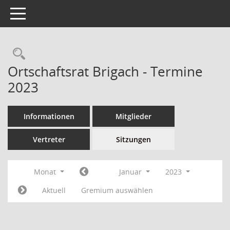
Toggle navigation
Ortschaftsrat Brigach - Termine
2023
Informationen
Mitglieder
Vertreter
Sitzungen
Monat
Januar
2023
Aktuell
Gremium auswählen