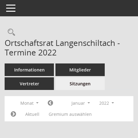
Toggle navigation
Ortschaftsrat Langenschiltach -
Termine 2022
Informationen
Mitglieder
Vertreter
Sitzungen
Monat
Januar
2022
Aktuell
Gremium auswählen