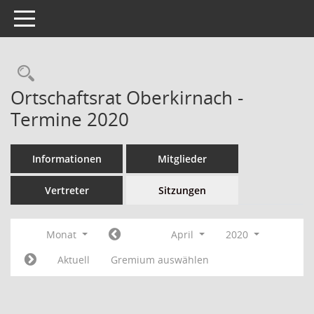
Toggle navigation
Ortschaftsrat Oberkirnach -
Termine 2020
Informationen
Mitglieder
Vertreter
Sitzungen
Monat
April
2020
Aktuell
Gremium auswählen