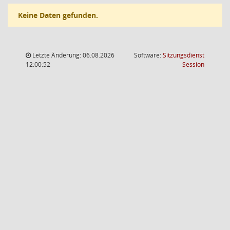
Keine Daten gefunden.
Letzte Änderung: 06.08.2026
Software:
Sitzungsdienst
(Wird in
12:00:52
Session