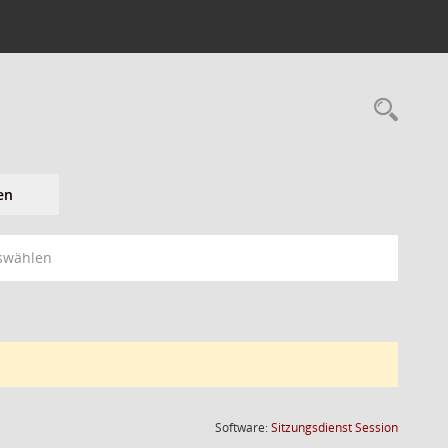
en
swählen
(Wird in
Software:
Sitzungsdienst
Session