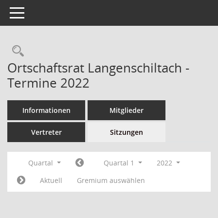
Toggle navigation
Ortschaftsrat Langenschiltach -
Termine 2022
Informationen
Mitglieder
Vertreter
Sitzungen
Quartal
Quartal 1
2022
Aktuell
Gremium auswählen