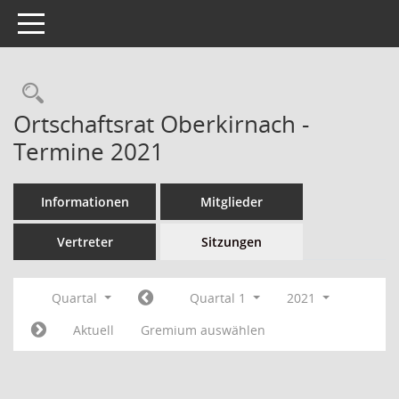
Toggle navigation
Ortschaftsrat Oberkirnach -
Termine 2021
Informationen
Mitglieder
Vertreter
Sitzungen
Quartal
Quartal 1
2021
Aktuell
Gremium auswählen