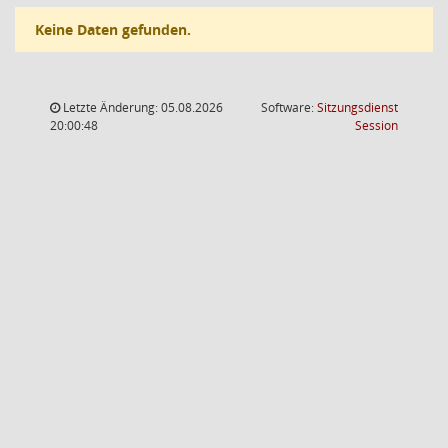
Keine Daten gefunden.
Letzte Änderung: 05.08.2026
Software:
Sitzungsdienst
(Wird in
20:00:48
Session