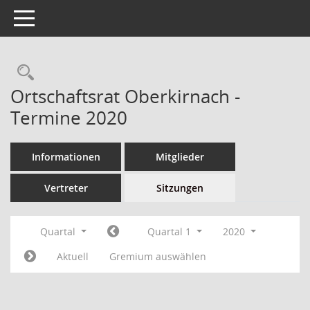
Toggle navigation
Ortschaftsrat Oberkirnach -
Termine 2020
Informationen
Mitglieder
Vertreter
Sitzungen
Quartal
Quartal 1
2020
Aktuell
Gremium auswählen