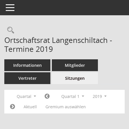
Toggle navigation
Ortschaftsrat Langenschiltach -
Termine 2019
Informationen
Mitglieder
Vertreter
Sitzungen
Quartal
Quartal 1
2019
Aktuell
Gremium auswählen