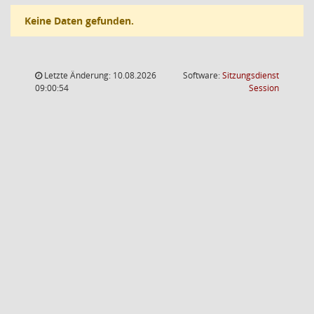
Keine Daten gefunden.
Letzte Änderung: 10.08.2026
Software:
Sitzungsdienst
(Wird in
09:00:54
Session