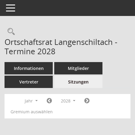
Toggle navigation
Ortschaftsrat Langenschiltach -
Termine 2028
Informationen
Mitglieder
Vertreter
Sitzungen
Jahr
2028
Gremium auswählen