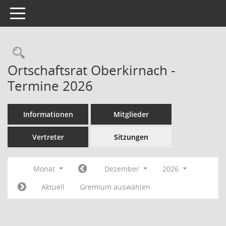
Toggle navigation
Ortschaftsrat Oberkirnach -
Termine 2026
Informationen
Mitglieder
Vertreter
Sitzungen
Monat
Dezember
2026
Aktuell
Gremium auswählen