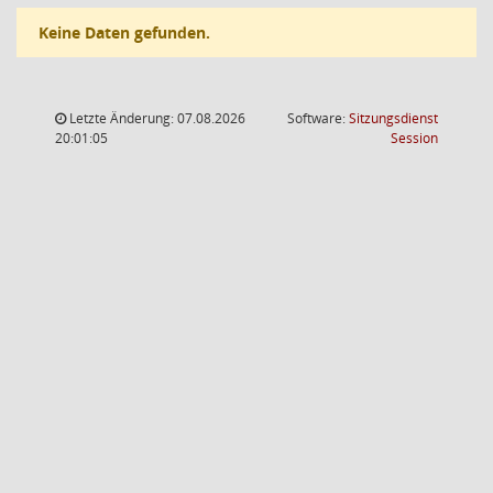
Keine Daten gefunden.
Letzte Änderung: 07.08.2026
Software:
Sitzungsdienst
(Wird in
20:01:05
Session