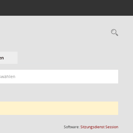
en
swählen
(Wird in
Software:
Sitzungsdienst
Session