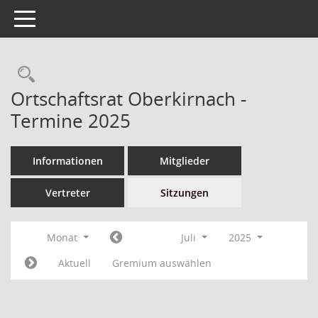
Toggle navigation
Ortschaftsrat Oberkirnach -
Termine 2025
Informationen
Mitglieder
Vertreter
Sitzungen
Monat
Juli
2025
Aktuell
Gremium auswählen