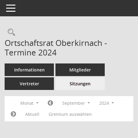
Toggle navigation
Ortschaftsrat Oberkirnach -
Termine 2024
Informationen
Mitglieder
Vertreter
Sitzungen
Monat
September
2024
Aktuell
Gremium auswählen