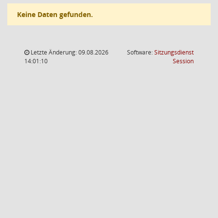
Keine Daten gefunden.
Letzte Änderung: 09.08.2026
Software:
Sitzungsdienst
(Wird in
14:01:10
Session