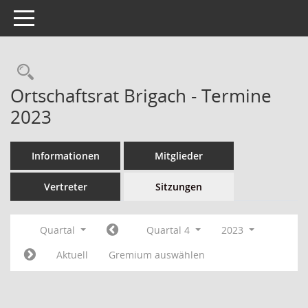
Toggle navigation
Ortschaftsrat Brigach - Termine
2023
Informationen
Mitglieder
Vertreter
Sitzungen
Quartal
Quartal 4
2023
Aktuell
Gremium auswählen