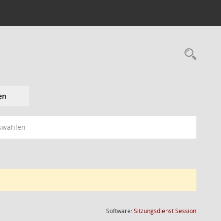
en
swählen
(Wird in
Software:
Sitzungsdienst
Session