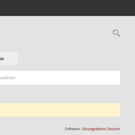
en
swählen
(Wird in
Software:
Sitzungsdienst
Session