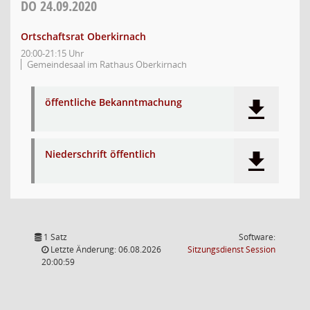
DO
24.09.2020
Ortschaftsrat Oberkirnach
20:00-21:15 Uhr
Gemeindesaal im Rathaus Oberkirnach
öffentliche Bekanntmachung
Niederschrift öffentlich
1 Satz
Software:
(Wird in
Letzte Änderung: 06.08.2026
Sitzungsdienst
Session
20:00:59