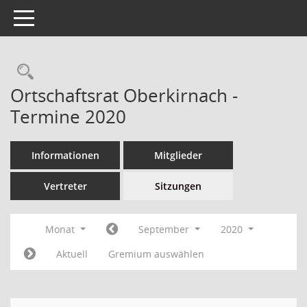
Toggle navigation
Ortschaftsrat Oberkirnach -
Termine 2020
Informationen
Mitglieder
Vertreter
Sitzungen
Monat
September
2020
Aktuell
Gremium auswählen