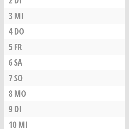
2
DI
3
MI
4
DO
5
FR
6
SA
7
SO
8
MO
9
DI
10
MI