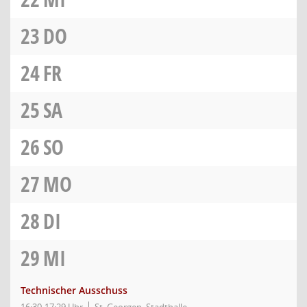
23
DO
24
FR
25
SA
26
SO
27
MO
28
DI
29
MI
Technischer Ausschuss