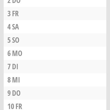
2
DO
3
FR
4
SA
5
SO
6
MO
7
DI
8
MI
9
DO
10
FR