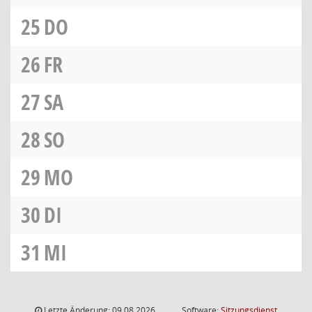
25
DO
26
FR
27
SA
28
SO
29
MO
30
DI
31
MI
Letzte Änderung: 09.08.2026
Software:
Sitzungsdienst