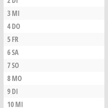
2
DI
3
MI
4
DO
5
FR
6
SA
7
SO
8
MO
9
DI
10
MI