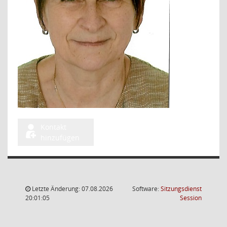
Kontakt
hinzufügen
Letzte Änderung: 07.08.2026
Software:
Sitzungsdienst
(Wird in
20:01:05
Session