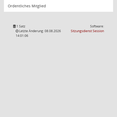
Ordentliches Mitglied
1 Satz
Software:
(Wird in
Letzte Änderung: 08.08.2026
Sitzungsdienst
Session
14:01:06