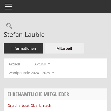
Toggle navigation
Rechercheauswahl
Stefan Lauble
Informationen
Mitarbeit
Aktuell
Aktuell
Wahlperiode 2024 - 2029
EHRENAMTLICHE MITGLIEDER
Ortschaftsrat Oberkirnach